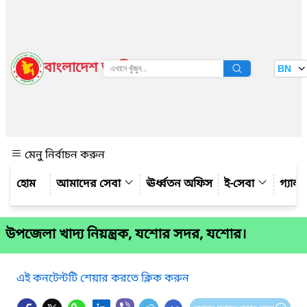
বাংলাদেশ জাতীয় তথ্য বাতায়ন
BN
দেখুন
মেনু নির্বাচন করুন
আমাদের সেবা
ঊর্ধ্বতন অফিস
ই-সেবা
গ্যালা
উপজেলা খাদ্য নিয়ন্ত্রক, যশোর সদর, যশোর।
এই কনটেন্টটি শেয়ার করতে ক্লিক করুন