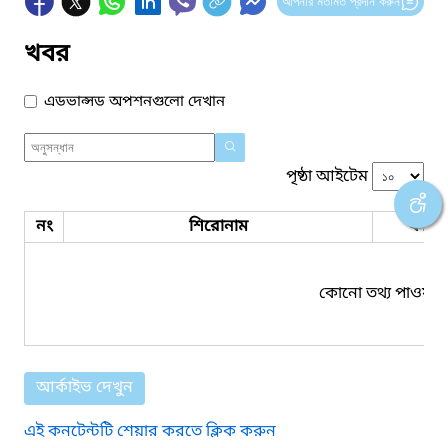
আপনার মতামত প্রদান করুন
খবর
এডভান্সড অপশনগুলো দেখান
পৃষ্ঠা আইটেম
নং
শিরোনাম
ফাইল
কোনো তথ্য পাওয়া য
আর্কাইভ দেখুন
এই কনটেন্টটি শেয়ার করতে ক্লিক করুন