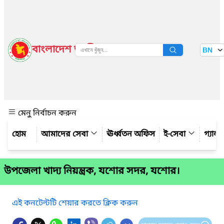
বাংলাদেশ জাতীয় তথ্য বাতায়ন
BN
দেখুন
মেনু নির্বাচন করুন
আমাদের সেবা
ঊর্ধ্বতন অফিস
ই-সেবা
গ্যালা
উপজেলা খাদ্য নিয়ন্ত্রক, যশোর সদর, যশোর।
এই কনটেন্টটি শেয়ার করতে ক্লিক করুন