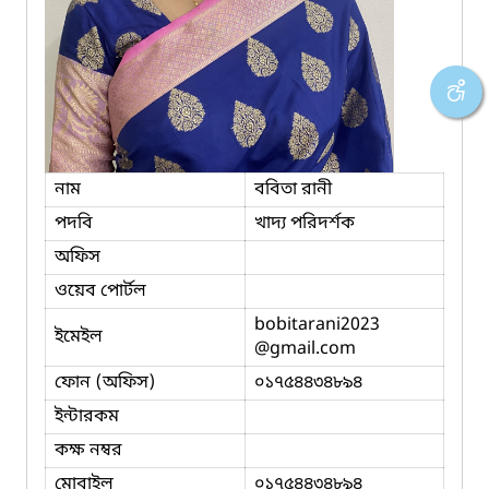
নাম
ববিতা রানী
পদবি
খাদ্য পরিদর্শক
অফিস
ওয়েব পোর্টল
bobitarani2023
ইমেইল
@gmail.com
ফোন (অফিস)
০১৭৫৪৪৩৪৮৯৪
ইন্টারকম
কক্ষ নম্বর
মোবাইল
০১৭৫৪৪৩৪৮৯৪