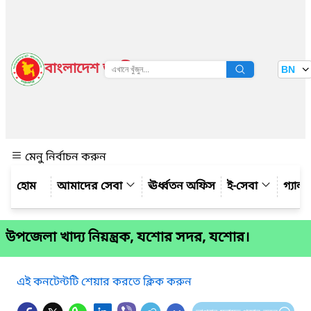
বাংলাদেশ জাতীয় তথ্য বাতায়ন
BN
দেখুন
মেনু নির্বাচন করুন
আমাদের সেবা
ঊর্ধ্বতন অফিস
ই-সেবা
গ্যালা
উপজেলা খাদ্য নিয়ন্ত্রক, যশোর সদর, যশোর।
এই কনটেন্টটি শেয়ার করতে ক্লিক করুন