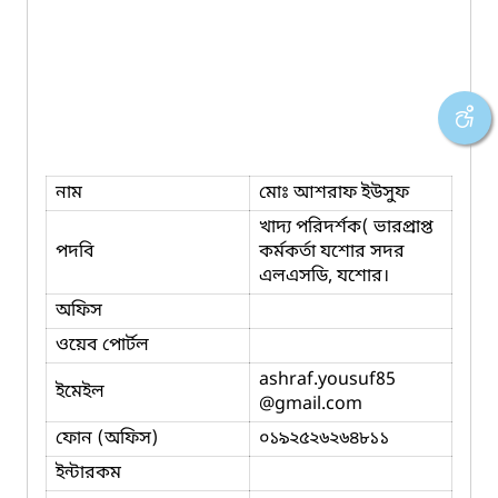
নাম
মোঃ আশরাফ ইউসুফ
খাদ্য পরিদর্শক( ভারপ্রাপ্ত
পদবি
কর্মকর্তা যশোর সদর
এলএসডি, যশোর।
অফিস
ওয়েব পোর্টল
ashraf.yousuf85
ইমেইল
@gmail.com
ফোন (অফিস)
০১৯২৫২৬২৬৪৮১১
ইন্টারকম